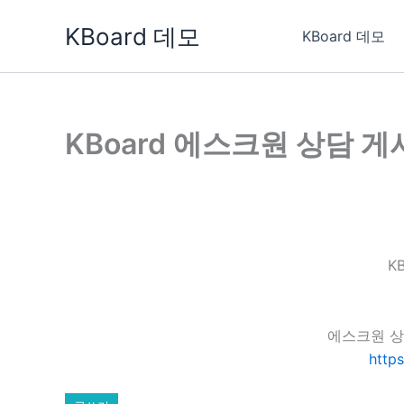
콘
KBoard 데모
텐
KBoard 데모
츠
로
건
너
KBoard 에스크원 상담 
뛰
기
K
에스크원 상
http