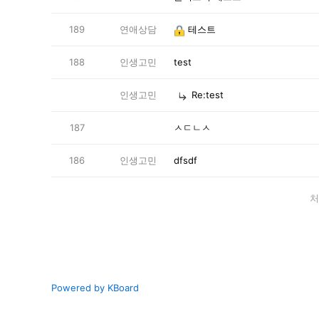
189
연애상담
테스트
188
인생고민
test
인생고민
Re:test
187
ㅅㄷㄴㅅ
186
인생고민
dfsdf
처
Powered by KBoard