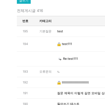
글쓰기
전체게시글 416
번호
카테고리
195
기본질문
test
194
test111
Re:test111
193
오류문의
ㄴ
192
ttttttttttttttttttttttt
191
질문 제목이 이렇게 길면 모바일 
190
들어쓰기 테스트