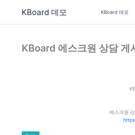
콘
KBoard 데모
텐
KBoard 데모
츠
로
건
너
KBoard 에스크원 상담 
뛰
기
K
에스크원 상
http