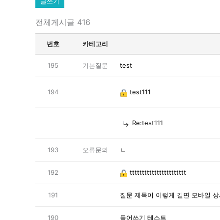
글쓰기
전체게시글 416
번호
카테고리
195
기본질문
test
194
test111
Re:test111
193
오류문의
ㄴ
192
ttttttttttttttttttttttt
191
질문 제목이 이렇게 길면 모바일 
190
들어쓰기 테스트