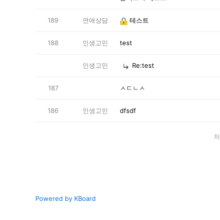
189
연애상담
테스트
188
인생고민
test
인생고민
Re:test
187
ㅅㄷㄴㅅ
186
인생고민
dfsdf
처
Powered by KBoard