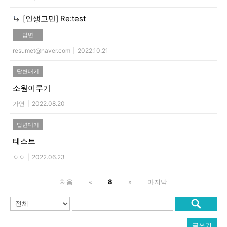
[인생고민]
Re:test
답변
resumet@naver.com
|
2022.10.21
답변대기
소원이루기
가연
|
2022.08.20
답변대기
테스트
ㅇㅇ
|
2022.06.23
처음
«
8
»
마지막
글쓰기