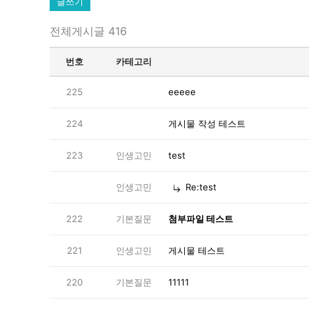
글쓰기
전체게시글 416
번호
카테고리
225
eeeee
224
게시물 작성 테스트
223
인생고민
test
인생고민
Re:test
222
기본질문
첨부파일 테스트
221
인생고민
게시물 테스트
220
기본질문
11111