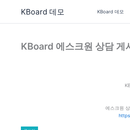
콘
KBoard 데모
텐
KBoard 데모
츠
로
건
너
KBoard 에스크원 상담 
뛰
기
K
에스크원 상
http