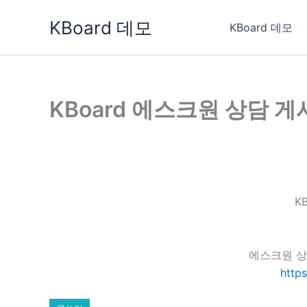
콘
KBoard 데모
텐
KBoard 데모
츠
로
건
너
KBoard 에스크원 상담 
뛰
기
K
에스크원 상
http