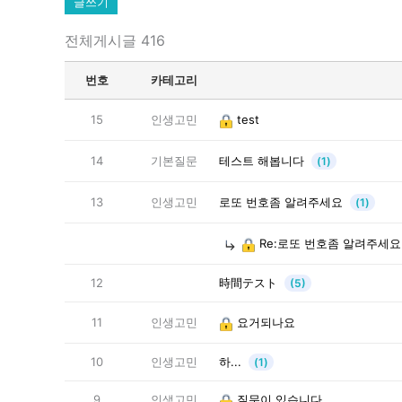
글쓰기
전체게시글 416
번호
카테고리
15
인생고민
test
14
기본질문
테스트 해봅니다
(1)
13
인생고민
로또 번호좀 알려주세요
(1)
Re:로또 번호좀 알려주세요
12
時間テスト
(5)
11
인생고민
요거되나요
10
인생고민
하...
(1)
9
인생고민
질문이 있습니다.