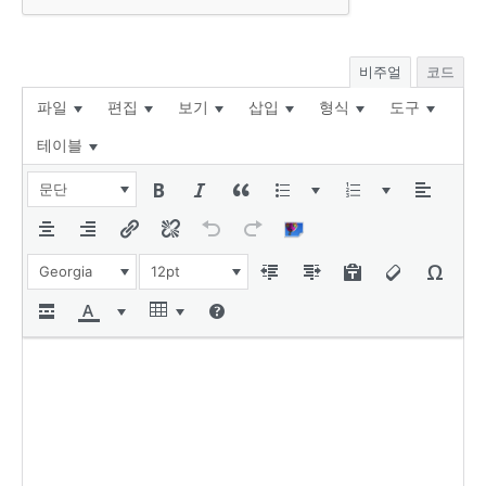
비주얼
코드
파일
편집
보기
삽입
형식
도구
테이블
문단
Georgia
12pt