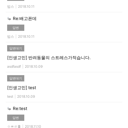
빕스
|
2018.10.11
Re:배고픈데
답변
빕스
|
2018.10.11
답변대기
[인생고민]
반려동물의 스트레스가적습니다.
asdfasdf
|
2018.10.09
답변대기
[인생고민]
test
test
|
2018.10.09
Re:test
답변
ㅇㅀㄹ홓
|
2018.11.10