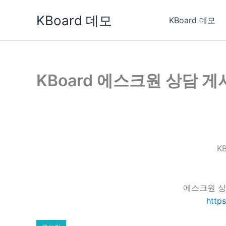
콘
KBoard 데모
텐
KBoard 데모
츠
로
건
너
KBoard 에스크원 상담 
뛰
기
K
에스크원 상
http