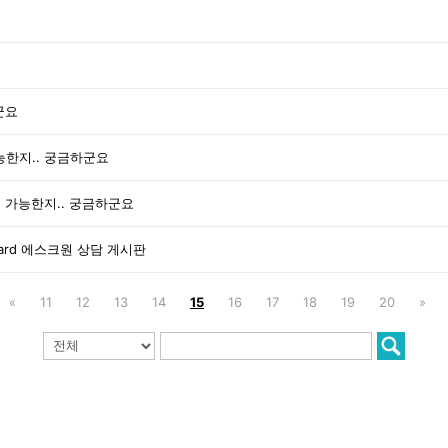
군요
가능한지.. 궁금하군요
변이 가능한지.. 궁금하군요
oard 에스크원 상담 게시판
«
11
12
13
14
15
16
17
18
19
20
»