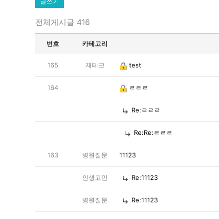
글쓰기
전체게시글 416
번호
카테고리
165
재테크
test
164
ㄹㄹㄹ
Re:ㄹㄹㄹ
Re:Re:ㄹㄹㄹ
163
병원질문
11123
인생고민
Re:11123
병원질문
Re:11123