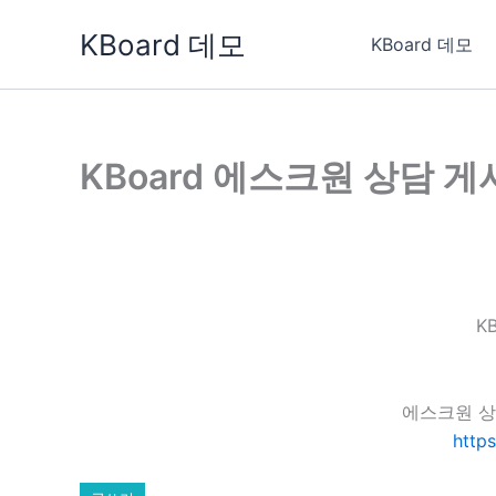
콘
KBoard 데모
텐
KBoard 데모
츠
로
건
너
KBoard 에스크원 상담 
뛰
기
K
에스크원 상
http