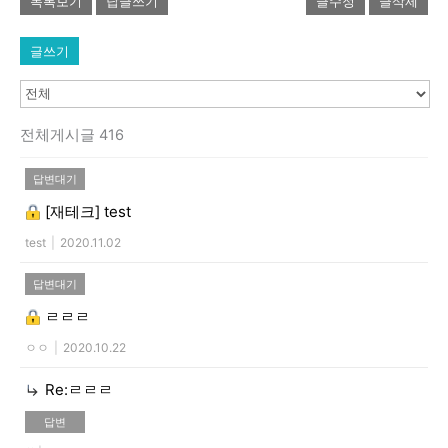
목록보기
답글쓰기
글수정
글삭제
글쓰기
전체게시글 416
답변대기
[재테크]
test
test
|
2020.11.02
답변대기
ㄹㄹㄹ
ㅇㅇ
|
2020.10.22
Re:ㄹㄹㄹ
답변