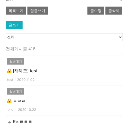
목록보기
답글쓰기
글수정
글삭제
글쓰기
전체게시글 416
답변대기
[재테크]
test
test
|
2020.11.02
답변대기
ㄹㄹㄹ
ㅇㅇ
|
2020.10.22
Re:ㄹㄹㄹ