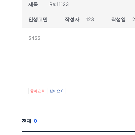
제목
Re:11123
인생고민
작성자
123
작성일
2
5455
좋아요
0
싫어요
0
전체
0