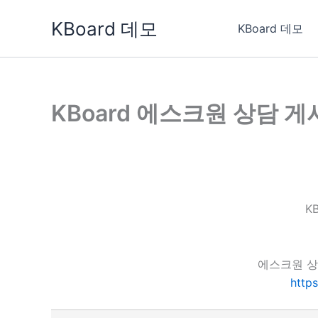
콘
KBoard 데모
텐
KBoard 데모
츠
로
건
너
KBoard 에스크원 상담 
뛰
기
K
에스크원 상
http