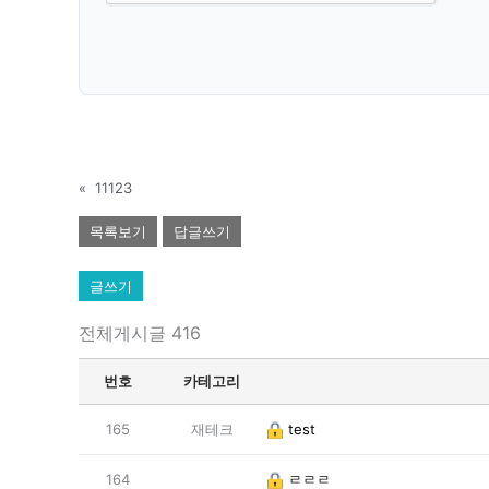
«
11123
목록보기
답글쓰기
글쓰기
전체게시글 416
번호
카테고리
165
재테크
test
164
ㄹㄹㄹ