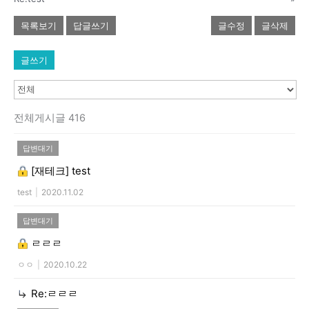
목록보기
답글쓰기
글수정
글삭제
글쓰기
전체게시글 416
답변대기
[재테크]
test
test
|
2020.11.02
답변대기
ㄹㄹㄹ
ㅇㅇ
|
2020.10.22
Re:ㄹㄹㄹ