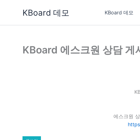
콘
KBoard 데모
텐
KBoard 데모
츠
로
건
너
KBoard 에스크원 상담 
뛰
기
K
에스크원 상
http