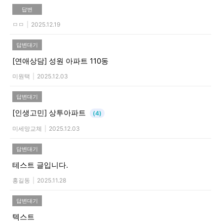
답변
ㅁㅁ
|
2025.12.19
답변대기
[연애상담]
성원 아파트 110동
미원택
|
2025.12.03
답변대기
[인생고민]
상투아파트
(4)
미세망교체
|
2025.12.03
답변대기
테스트 글입니다.
홍길동
|
2025.11.28
답변대기
텍스트