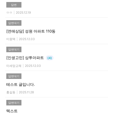
답변
ㅁㅁ
|
2025.12.19
답변대기
[연애상담]
성원 아파트 110동
미원택
|
2025.12.03
답변대기
[인생고민]
상투아파트
(4)
미세망교체
|
2025.12.03
답변대기
테스트 글입니다.
홍길동
|
2025.11.28
답변대기
텍스트