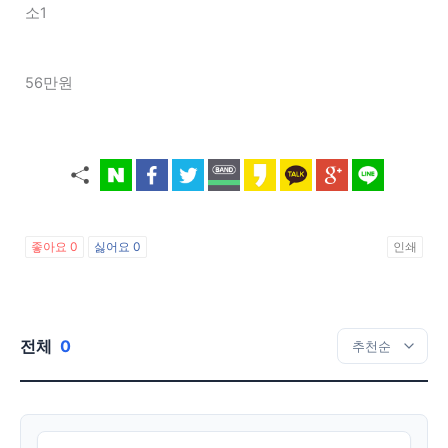
소1
56만원
좋아요
0
싫어요
0
인쇄
전체
0