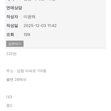
연애상담
작성자
미원택
작성일
2025-12-03 11:42
조회
199
답변대기
232번
주소 : 성원 아파트 110동
블텐 28메쉬
대3
중2