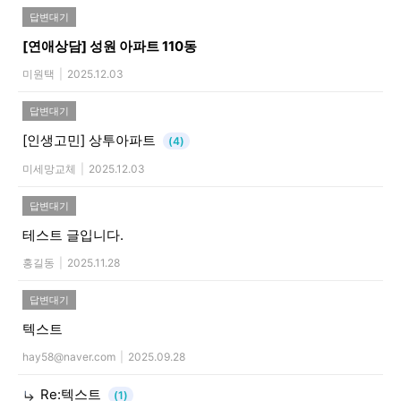
답변대기
[연애상담]
성원 아파트 110동
미원택
|
2025.12.03
답변대기
[인생고민]
상투아파트
(4)
미세망교체
|
2025.12.03
답변대기
테스트 글입니다.
홍길동
|
2025.11.28
답변대기
텍스트
hay58@naver.com
|
2025.09.28
Re:텍스트
(1)