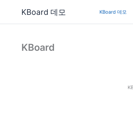
콘
KBoard 데모
텐
KBoard 데모
츠
로
건
너
KBoard
뛰
기
K