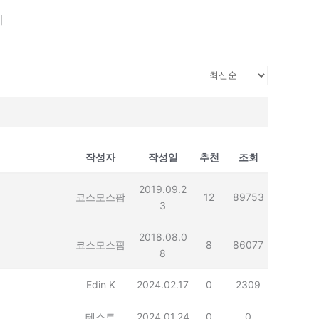
기
작성자
작성일
추천
조회
2019.09.2
코스모스팜
12
89753
3
2018.08.0
코스모스팜
8
86077
8
Edin K
2024.02.17
0
2309
테스트
2024.01.24
0
0