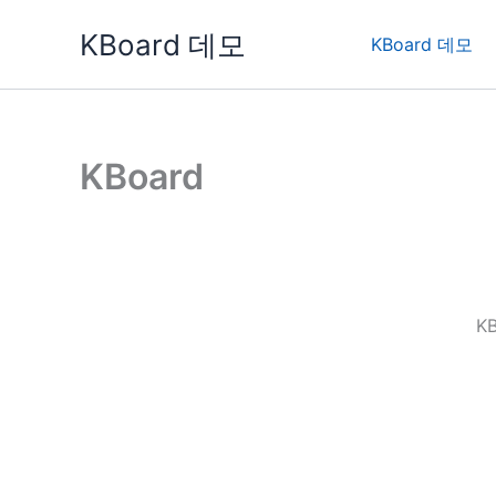
콘
KBoard 데모
텐
KBoard 데모
츠
로
건
너
KBoard
뛰
기
K