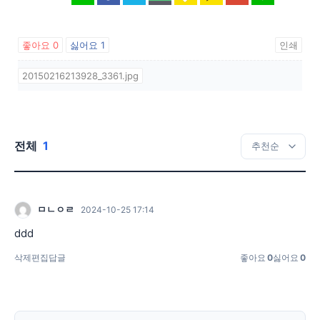
좋아요
0
싫어요
1
인쇄
20150216213928_3361.jpg
전체
1
ㅁㄴㅇㄹ
2024-10-25 17:14
ddd
삭제
편집
답글
좋아요
0
싫어요
0