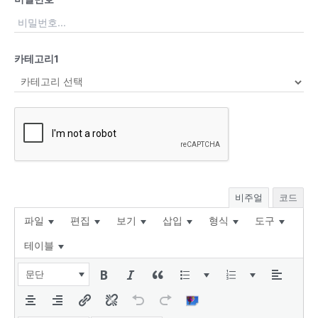
카테고리1
비주얼
코드
파일
편집
보기
삽입
형식
도구
테이블
문단