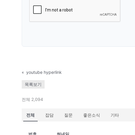
«
youtube hyperlink
목록보기
전체 2,094
전체
잡담
질문
좋은소식
기타
번호
썸네일