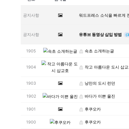
공지사항
워드프레스 소식을 빠르게 
공지사항
유튜브 동영상 삽입 방법
(3
1905
속초 소개하는글
1904
작고 아름다운 도시 삽교
1903
낭만의 도시 런던
1902
바다가 이쁜 울진
1901
후쿠오카
1900
후쿠오카