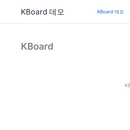
콘
KBoard 데모
텐
KBoard 데모
츠
로
건
너
KBoard
뛰
기
K