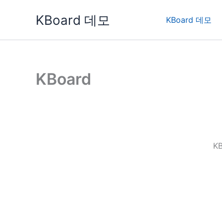
콘
KBoard 데모
텐
KBoard 데모
츠
로
건
너
KBoard
뛰
기
K