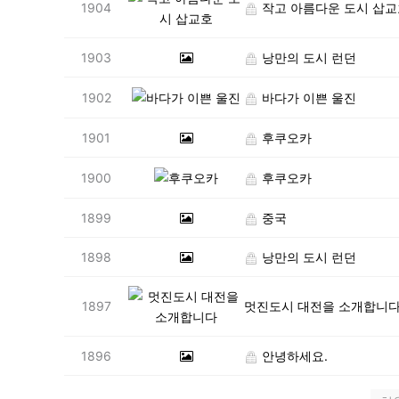
1904
작고 아름다운 도시 삽교
1903
낭만의 도시 런던
1902
바다가 이쁜 울진
1901
후쿠오카
1900
후쿠오카
1899
중국
1898
낭만의 도시 런던
1897
멋진도시 대전을 소개합니
1896
안녕하세요.