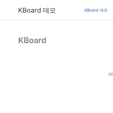
콘
KBoard 데모
텐
KBoard 데모
츠
로
건
너
KBoard
뛰
기
K