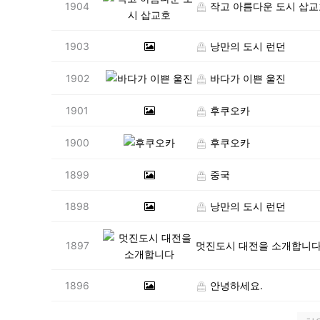
1904
작고 아름다운 도시 삽교
1903
낭만의 도시 런던
1902
바다가 이쁜 울진
1901
후쿠오카
1900
후쿠오카
1899
중국
1898
낭만의 도시 런던
1897
멋진도시 대전을 소개합니
1896
안녕하세요.