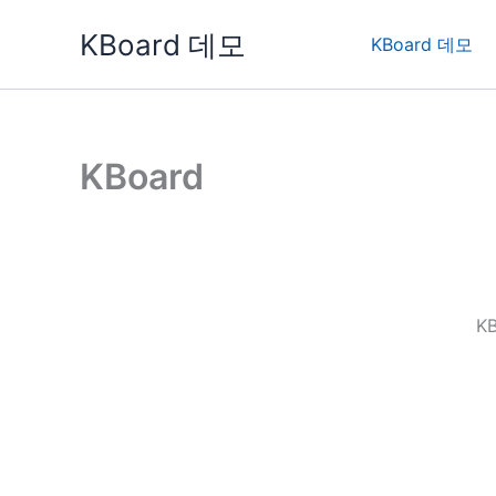
콘
KBoard 데모
텐
KBoard 데모
츠
로
건
너
KBoard
뛰
기
K