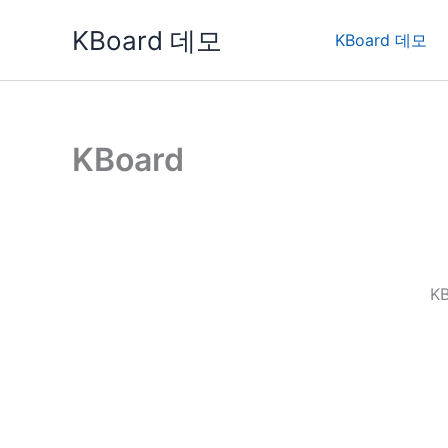
콘
KBoard 데모
텐
KBoard 데모
츠
로
건
너
KBoard
뛰
기
K