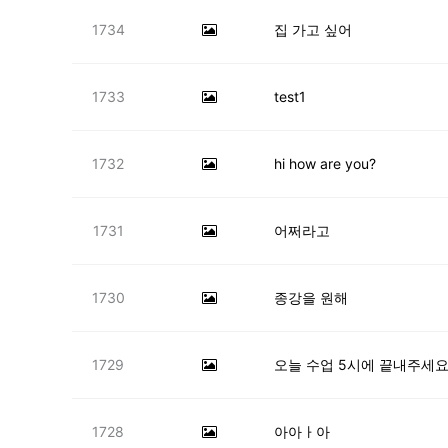
1734
집 가고 싶어
1733
test1
1732
hi how are you?
1731
어쩌라고
1730
종강을 원해
1729
오늘 수업 5시에 끝내주세
1728
아아ㅏ아