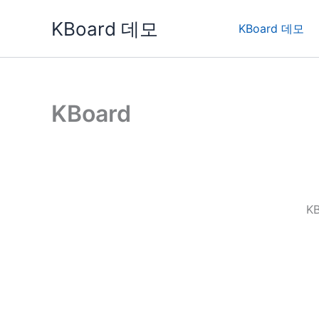
콘
KBoard 데모
텐
KBoard 데모
츠
로
건
너
KBoard
뛰
기
K