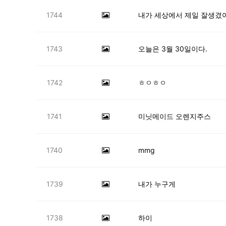
1744
내가 세상에서 제일 잘생겼
1743
오늘은 3월 30일이다.
1742
ㅎㅇㅎㅇ
1741
미닛메이드 오렌지주스
1740
mmg
1739
내가 누구게
1738
하이