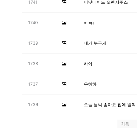
1741
미닛메이드 오렌지주스
1740
mmg
1739
내가 누구게
1738
하이
1737
우하하
1736
오늘 날씨 좋아요 집에 일찍
처음