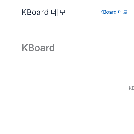
콘
KBoard 데모
텐
KBoard 데모
츠
로
건
너
KBoard
뛰
기
K