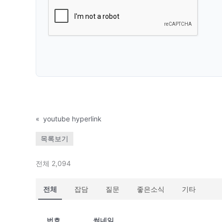
«
youtube hyperlink
목록보기
전체 2,094
전체
잡담
질문
좋은소식
기타
번호
썸네일