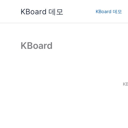
콘
KBoard 데모
텐
KBoard 데모
츠
로
건
너
KBoard
뛰
기
K