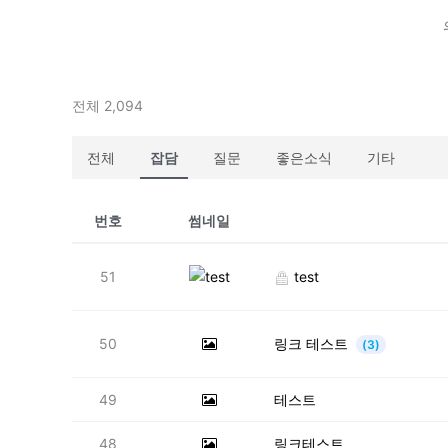
전체 2,094
전체
잡담
질문
좋은소식
기타
번호
썸네일
51
test
50
링크 테스트
(3)
49
테스트
48
링크테스트