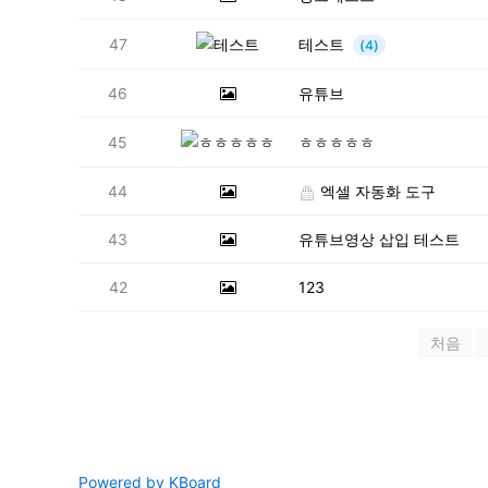
47
테스트
(4)
46
유튜브
45
ㅎㅎㅎㅎㅎ
44
엑셀 자동화 도구
43
유튜브영상 삽입 테스트
42
123
처음
Powered by KBoard