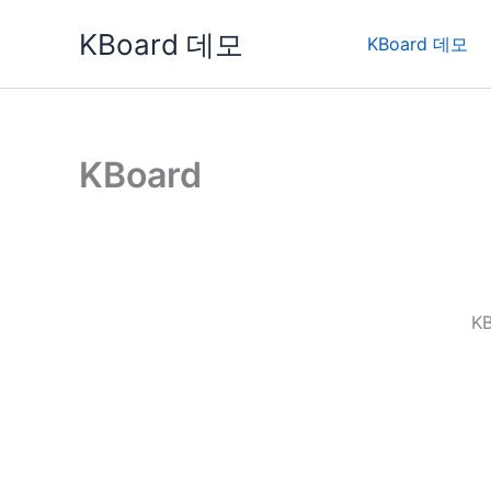
콘
KBoard 데모
텐
KBoard 데모
츠
로
건
너
KBoard
뛰
기
K