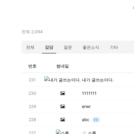
전체 2,094
전체
잡담
질문
좋은소식
기타
번호
썸네일
231
내가 글쓰는이다.
230
1111111
229
erwr
228
abc
(1)
227
스톰