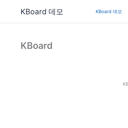
콘
KBoard 데모
텐
KBoard 데모
츠
로
건
너
KBoard
뛰
기
K