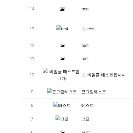
14
test
13
test
12
test
11
test
10
비밀글 테스트합니다.
9
큰그림테스트
8
테스트
7
댓글
6
asdf