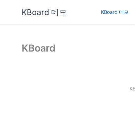
콘
KBoard 데모
텐
KBoard 데모
츠
로
건
너
KBoard
뛰
기
K