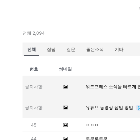
전체 2,094
전체
잡담
질문
좋은소식
기타
번호
썸네일
공지사항
워드프레스 소식을 빠르게 
공지사항
유튜브 동영상 삽입 방법
(
45
ㅇㅇㅇ
44
쿠쿠루쿠쿠