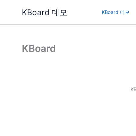
콘
KBoard 데모
텐
KBoard 데모
츠
로
건
너
KBoard
뛰
기
K