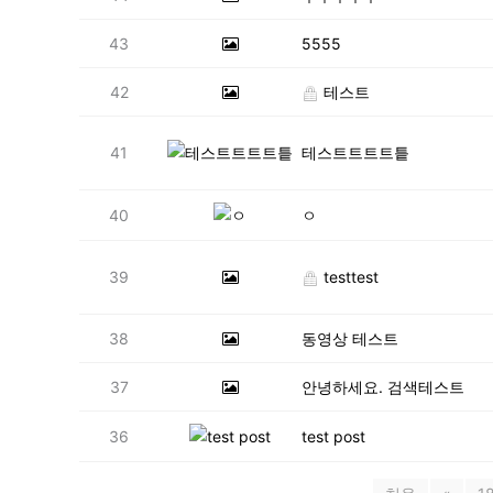
43
5555
42
테스트
41
테스트트트트틑
40
ㅇ
39
testtest
38
동영상 테스트
37
안녕하세요. 검색테스트
36
test post