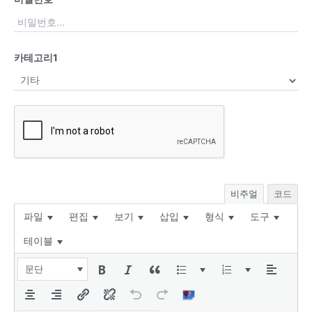
카테고리1
비주얼
코드
파일
편집
보기
삽입
형식
도구
테이블
문단