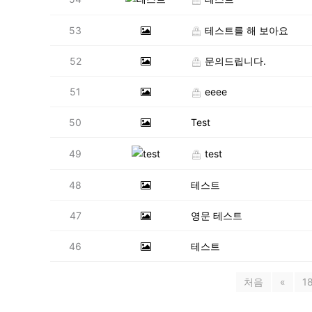
53
테스트를 해 보아요
52
문의드립니다.
51
eeee
50
Test
49
test
48
테스트
47
영문 테스트
46
테스트
처음
«
1