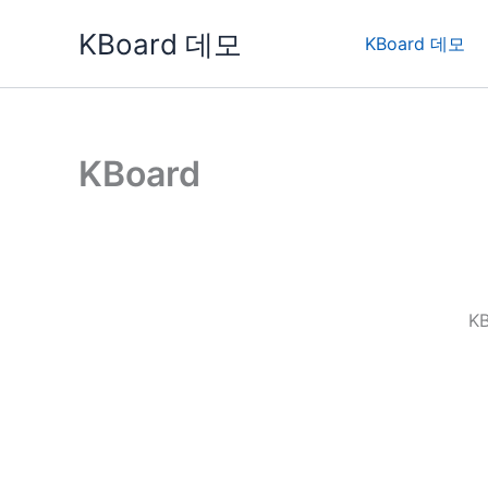
콘
KBoard 데모
텐
KBoard 데모
츠
로
건
너
KBoard
뛰
기
K