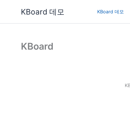
콘
KBoard 데모
텐
KBoard 데모
츠
로
건
너
KBoard
뛰
기
K