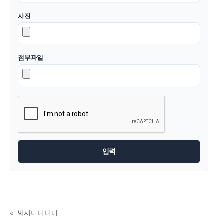
사진
첨부파일
«
싸시니니니디