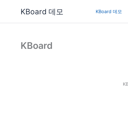
콘
KBoard 데모
텐
KBoard 데모
츠
로
건
너
KBoard
뛰
기
K