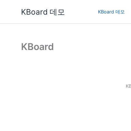
콘
KBoard 데모
텐
KBoard 데모
츠
로
건
너
KBoard
뛰
기
K