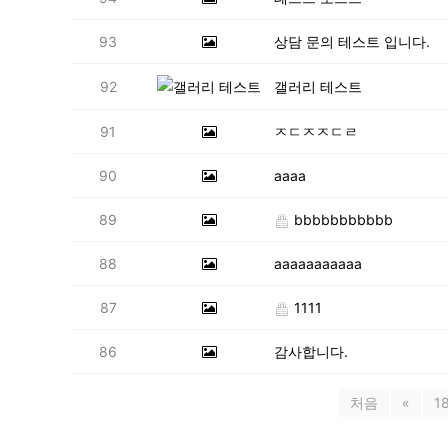
93
상담 문의 테스트 입니다.
92
갤러리 테스트
91
ㅈㄷㅈㅈㄷㄹ
90
aaaa
89
bbbbbbbbbbb
88
aaaaaaaaaaa
87
1111
86
감사합니다.
처음
«
1