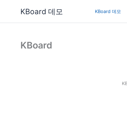
콘
KBoard 데모
텐
KBoard 데모
츠
로
건
너
KBoard
뛰
기
K