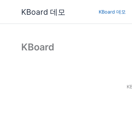
콘
KBoard 데모
텐
KBoard 데모
츠
로
건
너
KBoard
뛰
기
K