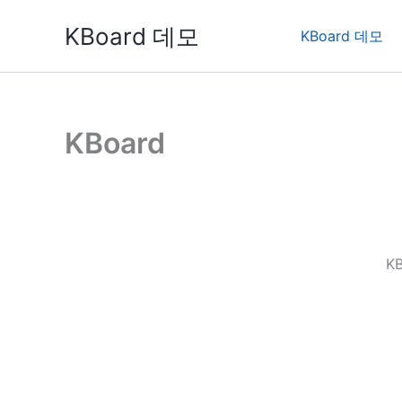
콘
KBoard 데모
텐
KBoard 데모
츠
로
건
너
KBoard
뛰
기
K