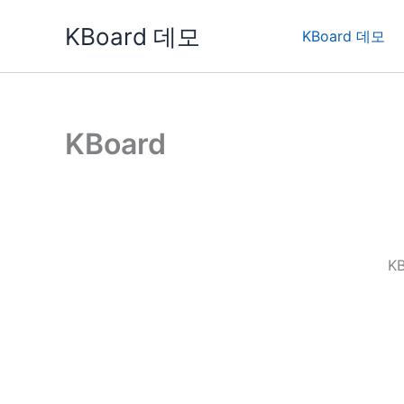
콘
KBoard 데모
텐
KBoard 데모
츠
로
건
너
KBoard
뛰
기
K