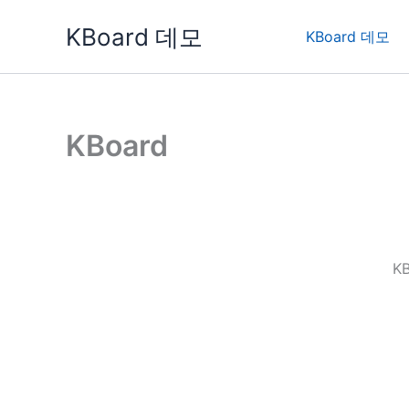
콘
KBoard 데모
텐
KBoard 데모
츠
로
건
너
KBoard
뛰
기
K