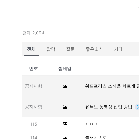
전체 2,094
전체
잡담
질문
좋은소식
기타
번호
썸네일
공지사항
워드프레스 소식을 빠르게 
공지사항
유튜브 동영상 삽입 방법
(
115
ㅇㅇㅇ
114
글쓰기속도