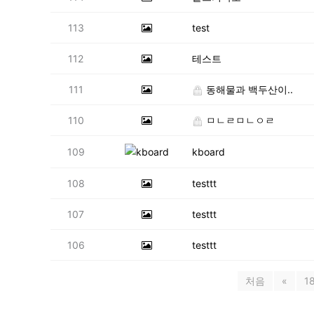
113
test
112
테스트
111
동해물과 백두산이..
110
ㅁㄴㄹㅁㄴㅇㄹ
109
kboard
108
testtt
107
testtt
106
testtt
처음
«
1