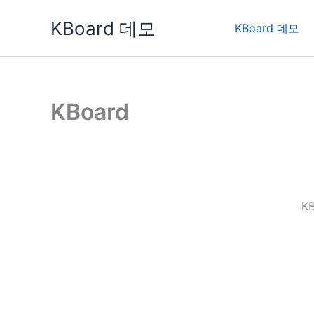
콘
KBoard 데모
텐
KBoard 데모
츠
로
건
너
KBoard
뛰
기
K