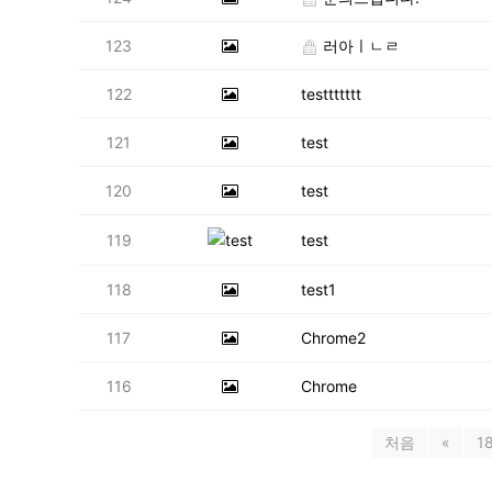
123
러아ㅣㄴㄹ
122
testtttttt
121
test
120
test
119
test
118
test1
117
Chrome2
116
Chrome
처음
«
1