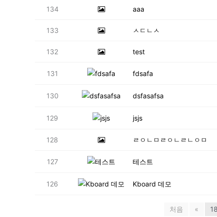
134
aaa
133
ㅅㄷㄴㅅ
132
test
131
fdsafa
130
dsfasafsa
129
jsjs
128
ㄹㅇㄴㅁㄹㅇㄴㄹㄴㅇㅁ
127
테스트
126
Kboard 데모
처음
«
1