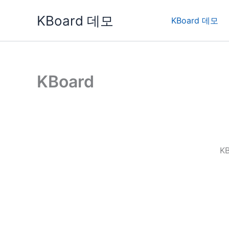
콘
KBoard 데모
텐
KBoard 데모
츠
로
건
너
KBoard
뛰
기
K