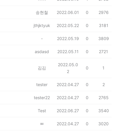
송현철
2022.06.01
0
2976
jthjktyuk
2022.05.22
0
3181
-
2022.05.19
0
3809
asdasd
2022.05.11
0
2721
2022.05.0
김김
0
1
2
tester
2022.04.27
0
2
tester22
2022.04.27
0
2765
Test
2022.06.27
0
3540
ㅃ
2022.04.27
0
3020