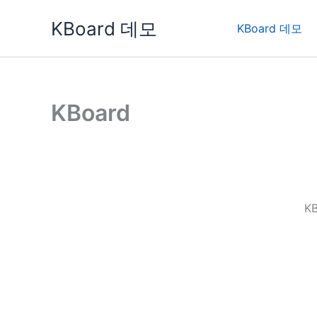
콘
KBoard 데모
텐
KBoard 데모
츠
로
건
너
KBoard
뛰
기
K