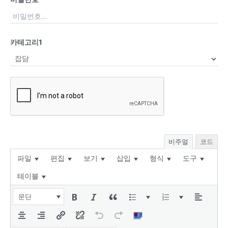
카테고리1
비주얼
코드
파일
편집
보기
삽입
형식
도구
테이블
문단