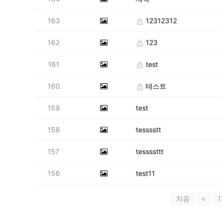
163
12312312
162
123
161
test
160
테스트
159
test
158
tesssstt
157
tessssttt
156
test11
처음
«
1