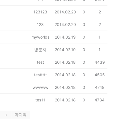
123123
2014.02.20
0
2
123
2014.02.20
0
2
myworlds
2014.02.19
0
1
방문자
2014.02.19
0
1
test
2014.02.18
0
4439
testtttt
2014.02.18
0
4505
wwwww
2014.02.18
0
4748
tes11
2014.02.18
0
4734
»
마지막