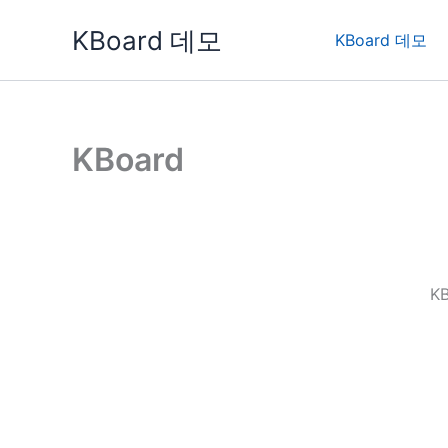
콘
KBoard 데모
텐
KBoard 데모
츠
로
건
너
KBoard
뛰
기
K