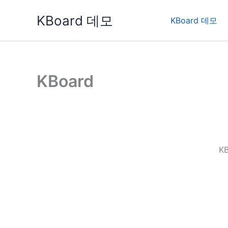
콘
KBoard 데모
텐
KBoard 데모
츠
로
건
너
KBoard
뛰
기
K