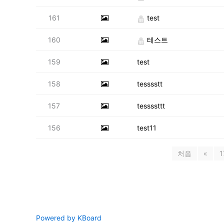
161
test
160
테스트
159
test
158
tesssstt
157
tessssttt
156
test11
처음
«
1
Powered by KBoard